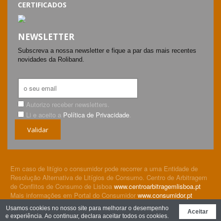
CERTIFICADOS
NEWSLETTER
Subscreva a nossa newsletter e fique a par das mais recentes
novidades da Roliband.
Autorizo receber newsletters.
Li e aceito a
Política de Privacidade
.
Validar
Em caso de litígio o consumidor pode recorrer a uma Entidade de
Resolução Alternativa de Litígios de Consumo. Centro de Arbitragem
de Conflitos de Consumo de Lisboa
www.centroarbitragemlisboa.pt
Mais informações em Portal do Consumidor
www.consumidor.pt
© Roliband Embalagens, Lda 2026. All rights reserved.
Política
Usamos cookies no nosso site para melhorar o desempenho
Aceitar
de Privacidade
e experiência. Ao continuar, declara aceitar todos os cookies.