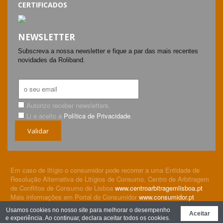
CERTIFICADOS
NEWSLETTER
Subscreva a nossa newsletter e fique a par das mais recentes
novidades da Roliband.
Autorizo receber newsletters.
Li e aceito a
Política de Privacidade
.
Validar
Em caso de litígio o consumidor pode recorrer a uma Entidade de
Resolução Alternativa de Litígios de Consumo. Centro de Arbitragem
de Conflitos de Consumo de Lisboa
www.centroarbitragemlisboa.pt
Mais informações em Portal do Consumidor
www.consumidor.pt
© Roliband Embalagens, Lda 2026. All rights reserved.
Política
Usamos cookies no nosso site para melhorar o desempenho
Aceitar
de Privacidade
e experiência. Ao continuar, declara aceitar todos os cookies.