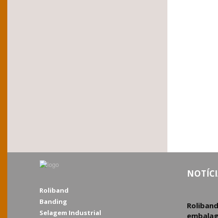
NOTÍCI
Roliband
Banding
Roliban
Selagem Industrial
embalag