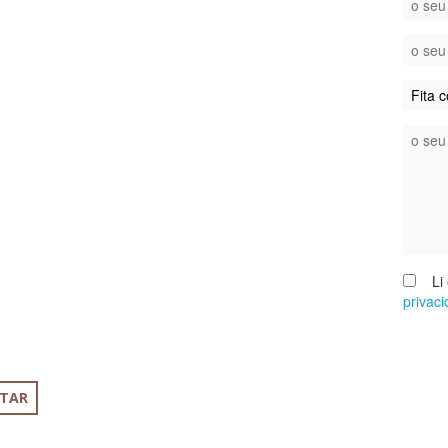
Li e
privac
TAR