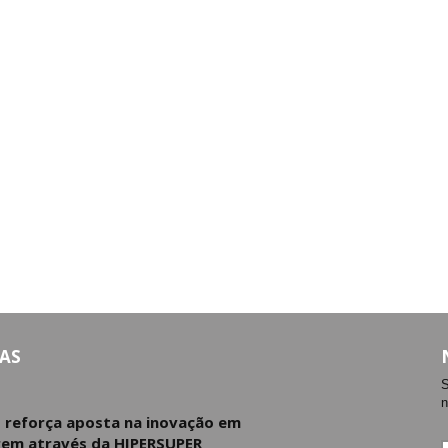
AS
S
n
d reforça aposta na inovação em
em através da HIPERSUPER