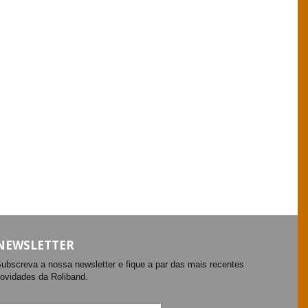
NEWSLETTER
ubscreva a nossa newsletter e fique a par das mais recentes
ovidades da Roliband.