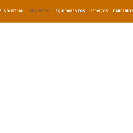
M INDUSTRIAL
PRODUTOS
EQUIPAMENTOS
SERVIÇOS
PARCEIRO
PRODUTOS
Smart Packaging for a Sustainable Future