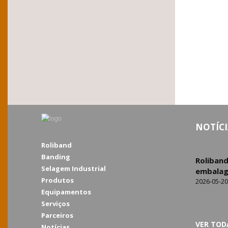
NOTÍCI
Roliband
Banding
Roliban
Selagem Industrial
embalag
Produtos
2026-05-20
Equipamentos
Serviços
Parceiros
VER TOD
Notícias