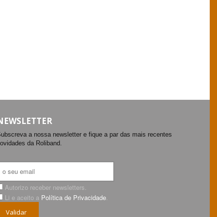
NEWSLETTER
ubscreva a nossa newsletter e fique a par das mais recentes
ovidades da Roliband.
Autorizo receber newsletters.
Li e aceito a
Política de Privacidade
.
Validar