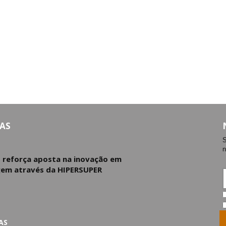
AS
S
n
d reforça aposta na inovação em
em através da HIPERSUPER
AS