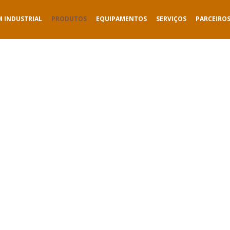
M INDUSTRIAL
PRODUTOS
EQUIPAMENTOS
SERVIÇOS
PARCEIRO
PRODUTOS
Smart Packaging for a Sustainable Future