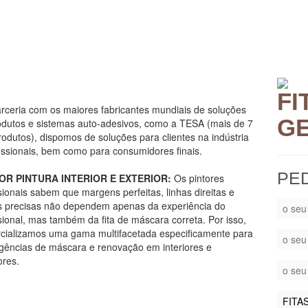
FI
rceria com os maiores fabricantes mundiais de soluções
G
odutos e sistemas auto-adesivos, como a TESA (mais de 7
odutos), dispomos de soluções para clientes na indústria
fissionais, bem como para consumidores finais.
PE
OR PINTURA INTERIOR E EXTERIOR:
Os pintores
sionais sabem que margens perfeitas, linhas direitas e
s precisas não dependem apenas da experiência do
sional, mas também da fita de máscara correta. Por isso,
cializamos uma gama multifacetada especificamente para
igências de máscara e renovação em interiores e
ores.