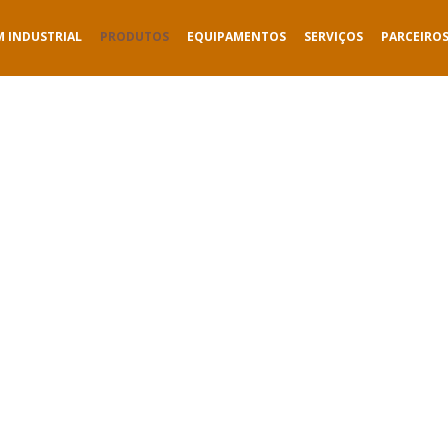
M INDUSTRIAL
PRODUTOS
EQUIPAMENTOS
SERVIÇOS
PARCEIRO
PRODUTOS
Smart Packaging for a Sustainable Future