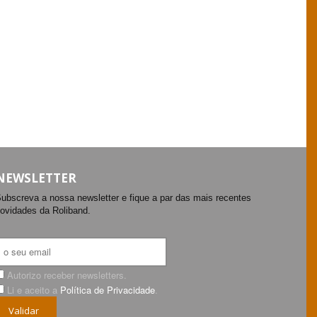
NEWSLETTER
ubscreva a nossa newsletter e fique a par das mais recentes
ovidades da Roliband.
Autorizo receber newsletters.
Li e aceito a
Política de Privacidade
.
Validar