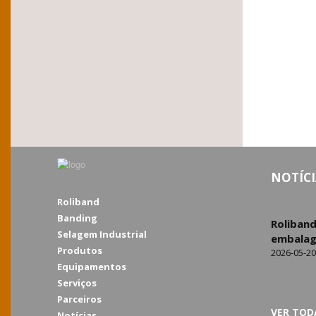
NOTÍCI
Roliband
Banding
Roliban
Selagem Industrial
embalag
Produtos
2026-05-20
Equipamentos
Serviços
Parceiros
VER TOD
Notícias