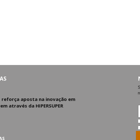
AS
S
n
d reforça aposta na inovação em
em através da HIPERSUPER
AS