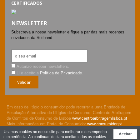
CERTIFICADOS
NEWSLETTER
Subscreva a nossa newsletter e fique a par das mais recentes
novidades da Roliband.
Autorizo receber newsletters.
Li e aceito a
Política de Privacidade
.
Validar
Em caso de litígio o consumidor pode recorrer a uma Entidade de
Resolução Alternativa de Litígios de Consumo. Centro de Arbitragem
de Conflitos de Consumo de Lisboa
www.centroarbitragemlisboa.pt
Mais informações em Portal do Consumidor
www.consumidor.pt
© Roliband Embalagens, Lda 2026. All rights reserved.
Política
Usamos cookies no nosso site para melhorar o desempenho
Aceitar
de Privacidade
e experiência. Ao continuar, declara aceitar todos os cookies.