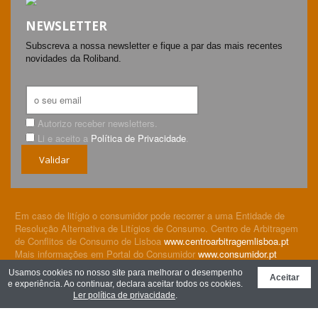
NEWSLETTER
Subscreva a nossa newsletter e fique a par das mais recentes
novidades da Roliband.
Autorizo receber newsletters.
Li e aceito a
Política de Privacidade
.
Validar
Em caso de litígio o consumidor pode recorrer a uma Entidade de
Resolução Alternativa de Litígios de Consumo. Centro de Arbitragem
de Conflitos de Consumo de Lisboa
www.centroarbitragemlisboa.pt
Mais informações em Portal do Consumidor
www.consumidor.pt
© Roliband Embalagens, Lda 2026. All rights reserved.
Política
Usamos cookies no nosso site para melhorar o desempenho
Aceitar
de Privacidade
e experiência. Ao continuar, declara aceitar todos os cookies.
Ler política de privacidade
.